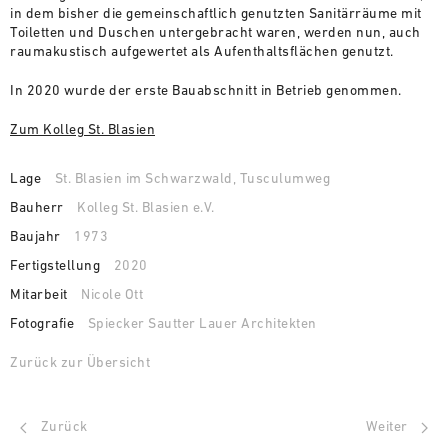
in dem bisher die gemeinschaftlich genutzten Sanitärräume mit
Toiletten und Duschen untergebracht waren, werden nun, auch
raumakustisch aufgewertet als Aufenthaltsflächen genutzt.
In 2020 wurde der erste Bauabschnitt in Betrieb genommen.
Zum Kolleg St. Blasien
Lage
St. Blasien im Schwarzwald, Tusculumweg
Bauherr
Kolleg St. Blasien e.V.
Baujahr
1973
Fertigstellung
2020
Mitarbeit
Nicole Ott
Fotografie
Spiecker Sautter Lauer Architekten
Zurück zur Übersicht
Zurück
Weiter