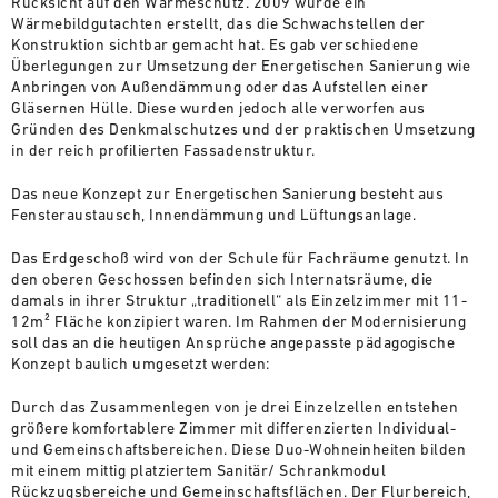
Rücksicht auf den Wärmeschutz. 2009 wurde ein
Wärmebildgutachten erstellt, das die Schwachstellen der
Konstruktion sichtbar gemacht hat. Es gab verschiedene
Überlegungen zur Umsetzung der Energetischen Sanierung wie
Anbringen von Außendämmung oder das Aufstellen einer
Gläsernen Hülle. Diese wurden jedoch alle verworfen aus
Gründen des Denkmalschutzes und der praktischen Umsetzung
in der reich profilierten Fassadenstruktur.
Das neue Konzept zur Energetischen Sanierung besteht aus
Fensteraustausch, Innendämmung und Lüftungsanlage.
Das Erdgeschoß wird von der Schule für Fachräume genutzt. In
den oberen Geschossen befinden sich Internatsräume, die
damals in ihrer Struktur „traditionell“ als Einzelzimmer mit 11-
12m² Fläche konzipiert waren. Im Rahmen der Modernisierung
soll das an die heutigen Ansprüche angepasste pädagogische
Konzept baulich umgesetzt werden:
Durch das Zusammenlegen von je drei Einzelzellen entstehen
größere komfortablere Zimmer mit differenzierten Individual-
und Gemeinschaftsbereichen. Diese Duo-Wohneinheiten bilden
mit einem mittig platziertem Sanitär/ Schrankmodul
Rückzugsbereiche und Gemeinschaftsflächen. Der Flurbereich,