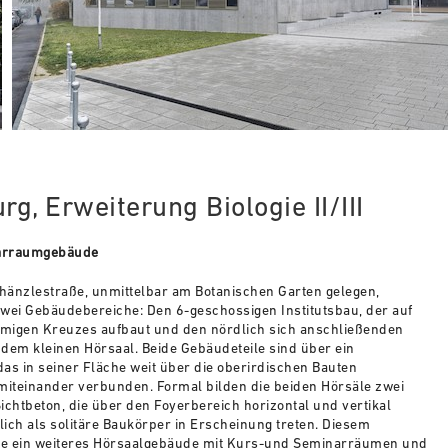
rg, Erweiterung Biologie II/III
narraumgebäude
Schänzlestraße, unmittelbar am Botanischen Garten gelegen,
 zwei Gebäudebereiche: Den 6-geschossigen Institutsbau, der auf
r­migen Kreuzes aufbaut und den nörd­lich sich anschließenden
dem kleinen Hör­saal. Beide Gebäudeteile sind über ein
as in seiner Fläche weit über die oberir­dischen Bauten
miteinander verbunden. Formal bilden die beiden Hörsäle zwei
cht­beton, die über den Foyerbereich ho­rizontal und vertikal
ich als solitäre Bau­körper in Erscheinung treten. Diesem
te ein weiteres Hörsaalgebäude mit Kurs-und Seminarräumen und