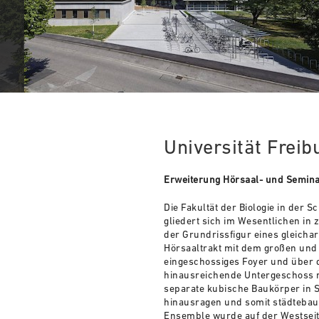
Universität Freibu
Erweiterung Hörsaal- und Semi
Die Fakultät der Biologie in der 
gliedert sich im Wesentli­chen in
der Grundrissfigur eines gleicha
Hörsaaltrakt mit dem großen und 
eingeschossiges Foyer und über d
hinausreichende Un­tergeschoss 
separate kubische Baukörper in Si
hinausragen und somit städtebaul
Ensemble wurde auf der Westsei