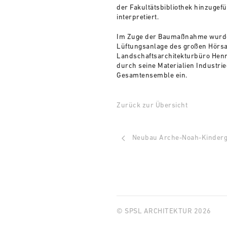
der Fakultätsbibliothek hinzugef
interpretiert.
Im Zuge der Baumaßnahme wurde
Lüftungsanlage des großen Hörs
Landschaftsarchitekturbüro Henne
durch seine Materialien Industrie
Gesamtensemble ein.
Zurück zur Übersicht
Neubau Arche-Noah-Kinderg
© SPSL ARCHITEKTUR 2026