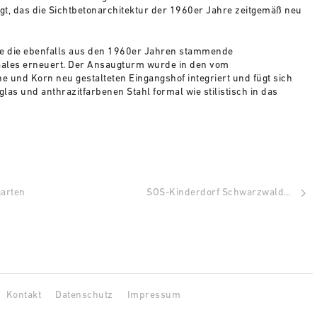
ügt, das die Sichtbetonarchitektur der 1960er Jahre zeitgemäß neu
 die ebenfalls aus den 1960er Jahren stammende
aales erneuert. Der Ansaugturm wurde in den vom
 und Korn neu gestalteten Eingangshof integriert und fügt sich
glas und anthrazitfarbenen Stahl formal wie stilistisch in das
arten
SOS-Kinderdorf Schwarzwald…
Kontakt
Datenschutz
Impressum