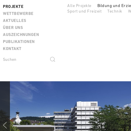
Alle Projekte
Bildung und Erzi
PROJEKTE
Sport und Freizeit
Technik
W
WETTBEWERBE
AKTUELLES
ÜBER UNS
AUSZEICHNUNGEN
PUBLIKATIONEN
KONTAKT